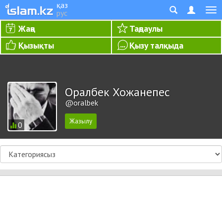
қаз
рус
Жаңа
Таңдаулы
Қызықты
Қызу талқыда
Оралбек Хожанепес
@oralbek
0