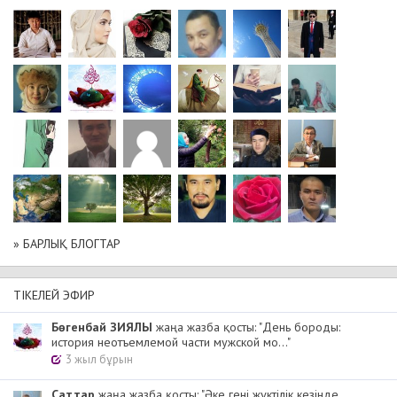
» БАРЛЫҚ БЛОГТАР
ТІКЕЛЕЙ ЭФИР
Бөгенбай ЗИЯЛЫ
жаңа жазба қосты: "День бороды:
история неотъемлемой части мужской мо..."
3 жыл бұрын
Cаттар
жаңа жазба қосты: "Әке гені жүктілік кезінде